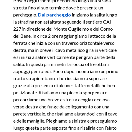
Bosco degli Gnomi procedendo lungo una strada
stretta fino al suo termine dove è presente un
parcheggio.
Dal parcheggio
iniziamo la salita lungo
la stradina non asfaltata seguendo il sentiero CAI
227 in direzione del Monte Guglielmo e del Corno
del Bene. In circa 2 ore raggiungiamo l’attacco della
ferrata che inizia con un traverso orizzontale verso
destra, ma in breve il cavo metallico gira in verticale
e si inizia a salire verticalmente per gran parte della
salita. In questi primi metri la roccia offre ottimi
appoggi per i piedi. Poco dopo incontriamo un primo
tratto strapiombante che riusciamo a superare
grazie alla presenza di alcune staffe metalliche ben
posizionate. Risaliamo una piccola sporgenza e
percorriamo una breve e stretta cengia rocciosa
verso destra che funge da collegamento con una
parete verticale, che risaliamo aiutandoci con il cavo
e delle maniglie. Pieghiamo a sinistra e proseguiamo
lungo questa parte esposta fino a risalirla con l’aiuto