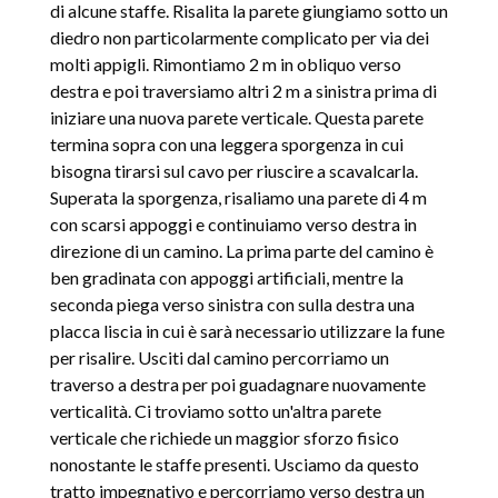
di alcune staffe. Risalita la parete giungiamo sotto un
diedro non particolarmente complicato per via dei
molti appigli. Rimontiamo 2 m in obliquo verso
destra e poi traversiamo altri 2 m a sinistra prima di
iniziare una nuova parete verticale. Questa parete
termina sopra con una leggera sporgenza in cui
bisogna tirarsi sul cavo per riuscire a scavalcarla.
Superata la sporgenza, risaliamo una parete di 4 m
con scarsi appoggi e continuiamo verso destra in
direzione di un camino. La prima parte del camino è
ben gradinata con appoggi artificiali, mentre la
seconda piega verso sinistra con sulla destra una
placca liscia in cui è sarà necessario utilizzare la fune
per risalire. Usciti dal camino percorriamo un
traverso a destra per poi guadagnare nuovamente
verticalità. Ci troviamo sotto un'altra parete
verticale che richiede un maggior sforzo fisico
nonostante le staffe presenti. Usciamo da questo
tratto impegnativo e percorriamo verso destra un