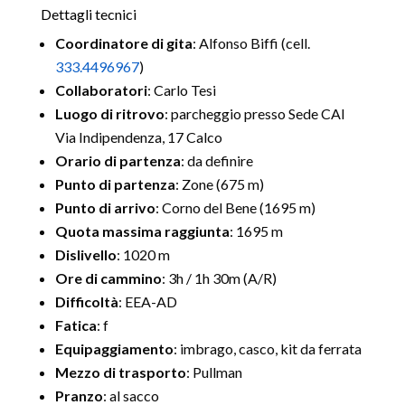
Dettagli tecnici
Coordinatore di gita
: Alfonso Biffi (cell.
333.4496967
)
Collaboratori
: Carlo Tesi
Luogo di ritrovo
: parcheggio presso Sede CAI
Via Indipendenza, 17 Calco
Orario di partenza
: da definire
Punto di partenza
: Zone (675 m)
Punto di arrivo
: Corno del Bene (1695 m)
Quota massima raggiunta
: 1695 m
Dislivello
: 1020 m
Ore di cammino
: 3h / 1h 30m (A/R)
Difficoltà
: EEA-AD
Fatica
: f
Equipaggiamento
: imbrago, casco, kit da ferrata
Mezzo di trasporto
: Pullman
Pranzo
: al sacco