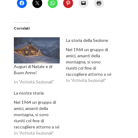
Correlati
La storia della Sezione
Nel 1964 un gruppo di
amici, amanti della
montagna, si sono
Auguri di Natale e di
riuniti col fine di
Buon Anno!
raccogliere attorno a sé
tutti gli appassionati
In "Attività Sezionali"
In "Attività Sezionali"
come loro, residenti
nella zona di Calco. Lo
La nostra storia
scopo è quello di fornire
Nel 1964 un gruppo di
loro assistenza tecnica,
amici, amanti della
organizzando escursioni
montagna, si sono
su tutto l'arco alpino.
riuniti col fine di
Da allora l'attività della
raccogliere attorno a sé
Sezione è…
tutti gli appassionati
In "Attività Sezionali"