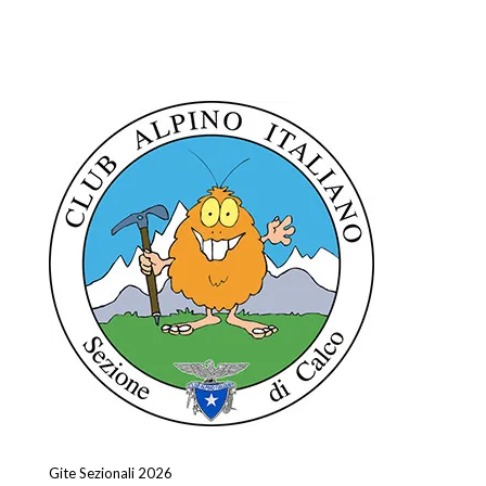
come loro, residenti
nella zona di Calco. Lo
scopo è quello di fornire
loro assistenza tecnica,
organizzando escursioni
su tutto l'arco alpino.
Da allora l'attività della
Sezione è…
Gite Sezionali 2026