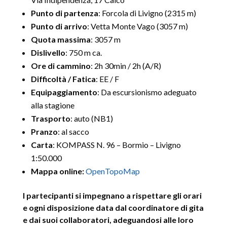
Punto di partenza
: Forcola di Livigno (2315 m)
Punto di arrivo
: Vetta Monte Vago (3057 m)
Quota massima
: 3057 m
Dislivello
: 750 m ca.
Ore di cammino
: 2h 30min / 2h (A/R)
Difficoltà / Fatica
: EE / F
Equipaggiamento
: Da escursionismo adeguato
alla stagione
Trasporto
: auto (NB1)
Pranzo
: al sacco
Carta
: KOMPASS N. 96 – Bormio – Livigno
1:50.000
Mappa online:
OpenTopoMap
I partecipanti si impegnano a rispettare gli orari
e ogni disposizione data dal coordinatore di gita
e dai suoi collaboratori, adeguandosi alle loro