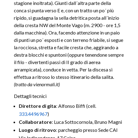
stagione inoltrata). Giunti dall´altra parte della
conca si punta verso E e, con un tratto un po´ più
ripido, si guadagna la sella detritica posta all´inizio
della cresta NW del Monte Vago (m. 2900 - ore 1,5
dalla macchina). Ora, facendo attenzione in un paio
di punti un po´ esposti e con terreno friabile, si segue
la rocciosa, stretta e facile cresta che, aggirando a
destra blocchi e spuntoni (oppure tenendone sempre
il filo - divertenti passi di II grado di aerea
arrampicata), conduce in vetta. Per la discesa si
effettua a ritroso lo stesso itinerario della salita.
(tratto da vienormali.it)
Dettagli tecnici
Direttore di gita
: Alfonso Biffi (cell.
333.4496967
)
Collaboratore
: Luca Sottocornola, Bruno Magni
Luogo di ritrovo
: parcheggio presso Sede CAI
Via Indipendenza, 17 Calco