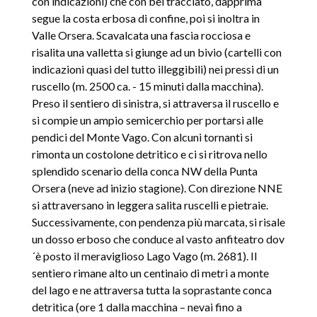
con indicazioni) che con bel tracciato, dapprima
segue la costa erbosa di confine, poi si inoltra in
Valle Orsera. Scavalcata una fascia rocciosa e
risalita una valletta si giunge ad un bivio (cartelli con
indicazioni quasi del tutto illeggibili) nei pressi di un
ruscello (m. 2500 ca. - 15 minuti dalla macchina).
Preso il sentiero di sinistra, si attraversa il ruscello e
si compie un ampio semicerchio per portarsi alle
pendici del Monte Vago. Con alcuni tornanti si
rimonta un costolone detritico e ci si ritrova nello
splendido scenario della conca NW della Punta
Orsera (neve ad inizio stagione). Con direzione NNE
si attraversano in leggera salita ruscelli e pietraie.
Successivamente, con pendenza più marcata, si risale
un dosso erboso che conduce al vasto anfiteatro dov
´è posto il meraviglioso Lago Vago (m. 2681). Il
sentiero rimane alto un centinaio di metri a monte
del lago e ne attraversa tutta la soprastante conca
detritica (ore 1 dalla macchina – nevai fino a