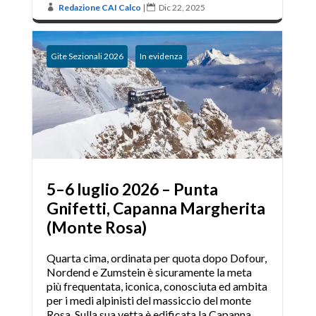
Redazione CAI Calco
|
Dic 22, 2025


,
Gite Sezionali 2026
In evidenza
5–6 luglio 2026 – Punta
Gnifetti, Capanna Margherita
(Monte Rosa)
Quarta cima, ordinata per quota dopo Dofour,
Nordend e Zumstein è sicuramente la meta
più frequentata, iconica, conosciuta ed ambita
per i medi alpinisti del massiccio del monte
Rosa. Sulla sua vetta è edificata la Capanna