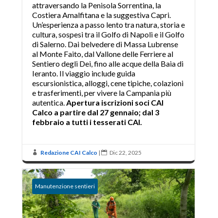
attraversando la Penisola Sorrentina, la
Costiera Amalfitana e la suggestiva Capri.
Un’esperienza a passo lento tra natura, storia e
cultura, sospesi tra il Golfo di Napoli e il Golfo
di Salerno. Dai belvedere di Massa Lubrense
al Monte Faito, dal Vallone delle Ferriere al
Sentiero degli Dei, fino alle acque della Baia di
Ieranto. Il viaggio include guida
escursionistica, alloggi, cene tipiche, colazioni
e trasferimenti, per vivere la Campania più
autentica.
Apertura iscrizioni soci CAI
Calco a partire dal 27 gennaio; dal 3
febbraio a tutti i tesserati CAI.
Redazione CAI Calco
|
Dic 22, 2025


Manutenzione sentieri