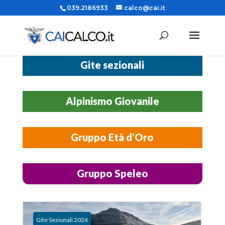
039.2186933
calco@cai.it
Gite sezionali
Alpinismo Giovanile
Gruppo Età d’Oro
Gruppo Speleo
Gite Sezionali 2026