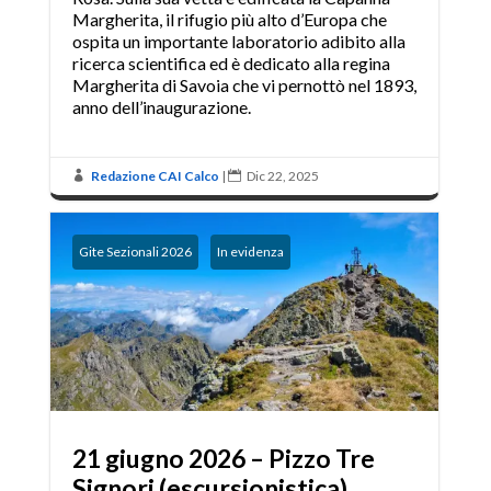
Margherita, il rifugio più alto d’Europa che
ospita un importante laboratorio adibito alla
ricerca scientifica ed è dedicato alla regina
Margherita di Savoia che vi pernottò nel 1893,
anno dell’inaugurazione.
Redazione CAI Calco
|
Dic 22, 2025


,
Gite Sezionali 2026
In evidenza
21 giugno 2026 – Pizzo Tre
Signori (escursionistica)